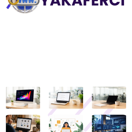
Explorez des astuces pratiques, des stratégies e-
commerce, des conseils informatiques et bien plus sur
Yakaferci.
Liens utiles
Contactez-nous
Mentions légales
Derniers articles