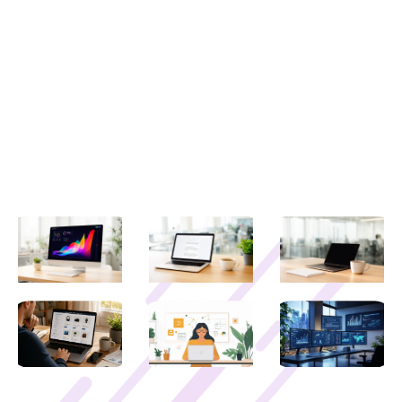
Explorez des astuces pratiques, des stratégies e-
commerce, des conseils informatiques et bien plus sur
Yakaferci.
Liens utiles
Contactez-nous
Mentions légales
Derniers articles